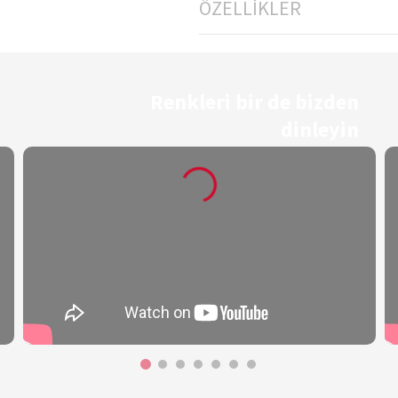
ÖZELLİKLER
Renkleri bir de bizden
dinleyin