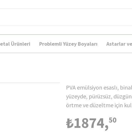
etal Ürünleri
Problemli Yüzey Boyaları
Astarlar v
PVA emülsiyon esaslı, binal
yüzeyde, pürüzsüz, düzgün 
örtme ve düzeltme için kul
₺1874,
50