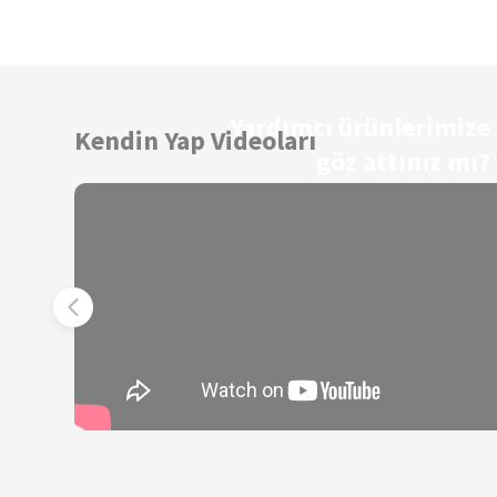
Yardımcı ürünlerimize
Kendin Yap Videoları
göz attınız mı?