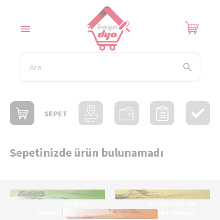
SEPET
Sepetinizde ürün bulunamadı
Yardımcı
Renkleri bir de
ürünlerimize göz
bizden dinleyin